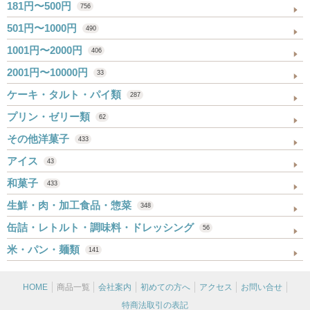
181円〜500円
756
501円〜1000円
490
1001円〜2000円
406
2001円〜10000円
33
ケーキ・タルト・パイ類
287
プリン・ゼリー類
62
その他洋菓子
433
アイス
43
和菓子
433
生鮮・肉・加工食品・惣菜
348
缶詰・レトルト・調味料・ドレッシング
56
米・パン・麺類
141
HOME
商品一覧
会社案内
初めての方へ
アクセス
お問い合せ
特商法取引の表記