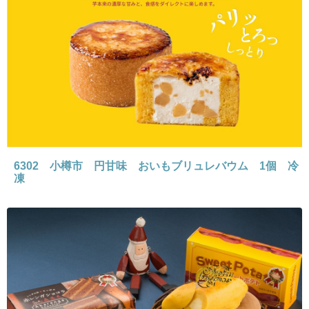
6302 小樽市 円甘味 おいもブリュレバウム 1個 冷
凍