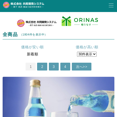
全商品
（1804件を表示中）
価格が安い順
価格が高い順
新着順
1
2
3
4
次へ>>