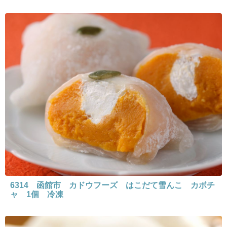
6314 函館市 カドウフーズ はこだて雪んこ カボチ
ャ 1個 冷凍