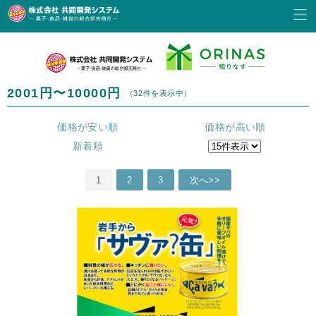
2001円〜10000円
（32件を表示中）
価格が安い順
価格が高い順
新着順
1
2
3
次へ>>