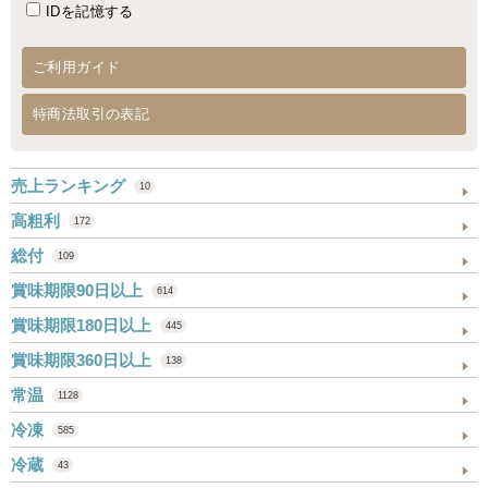
IDを記憶する
ご利用ガイド
特商法取引の表記
売上ランキング
10
高粗利
172
総付
109
賞味期限90日以上
614
賞味期限180日以上
445
賞味期限360日以上
138
常温
1128
冷凍
585
冷蔵
43