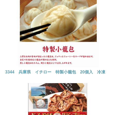
3344 兵庫県 イチロー 特製小籠包 20個入 冷凍