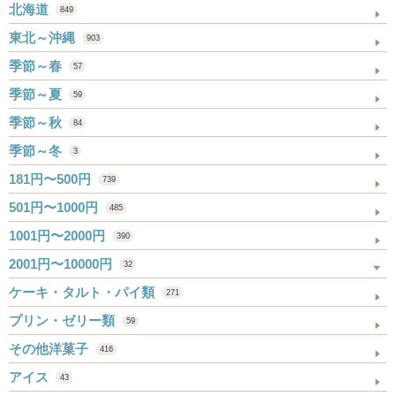
北海道
849
東北～沖縄
903
季節～春
57
季節～夏
59
季節～秋
84
季節～冬
3
181円〜500円
739
501円〜1000円
485
1001円〜2000円
390
2001円〜10000円
32
ケーキ・タルト・パイ類
271
プリン・ゼリー類
59
その他洋菓子
416
アイス
43