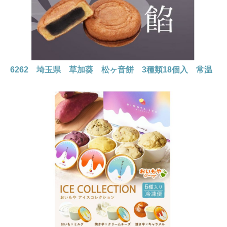
6262 埼玉県 草加葵 松ヶ音餅 3種類18個入 常温