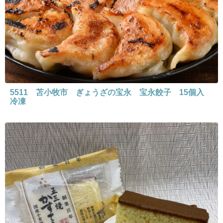
5511 苫小牧市 ぎょうざの宝永 宝永餃子 15個入
冷凍