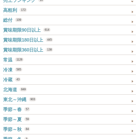
売上ランキング
10
高粗利
172
総付
109
賞味期限90日以上
614
賞味期限180日以上
445
賞味期限360日以上
138
常温
1128
冷凍
585
冷蔵
43
北海道
849
東北～沖縄
903
季節～春
57
季節～夏
59
季節～秋
84