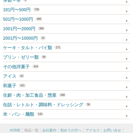
季節～冬
3
181円〜500円
739
501円〜1000円
485
1001円〜2000円
390
2001円〜10000円
32
ケーキ・タルト・パイ類
271
プリン・ゼリー類
59
その他洋菓子
416
アイス
43
和菓子
421
生鮮・肉・加工食品・惣菜
348
缶詰・レトルト・調味料・ドレッシング
56
米・パン・麺類
141
HOME
商品一覧
会社案内
初めての方へ
アクセス
お問い合せ