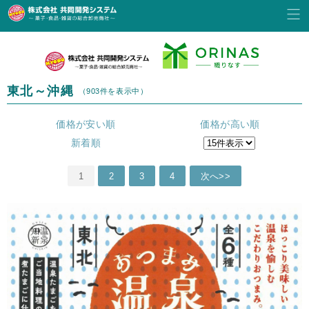
東北～沖縄
（903件を表示中）
価格が安い順
価格が高い順
新着順
1
2
3
4
次へ>>