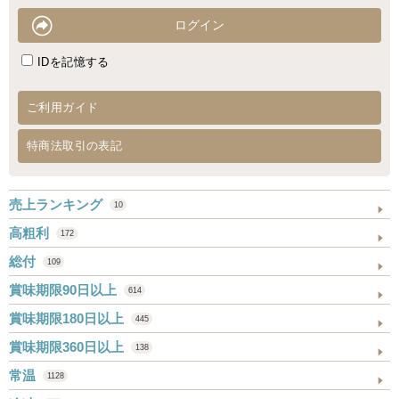
IDを記憶する
ご利用ガイド
特商法取引の表記
売上ランキング
10
高粗利
172
総付
109
賞味期限90日以上
614
賞味期限180日以上
445
賞味期限360日以上
138
常温
1128