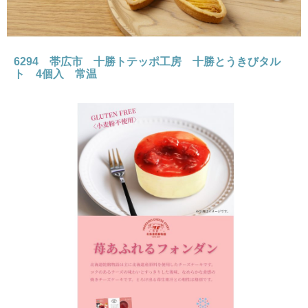
6294 帯広市 十勝トテッポ工房 十勝とうきびタル
ト 4個入 常温