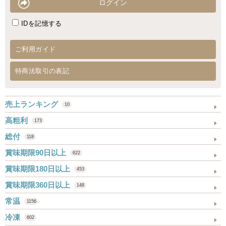
IDを記憶する
ご利用ガイド
特商法取引の表記
売上ランキング
10
高粗利
173
総付
118
賞味期限90日以上
622
賞味期限180日以上
453
賞味期限360日以上
148
常温
1156
冷凍
602