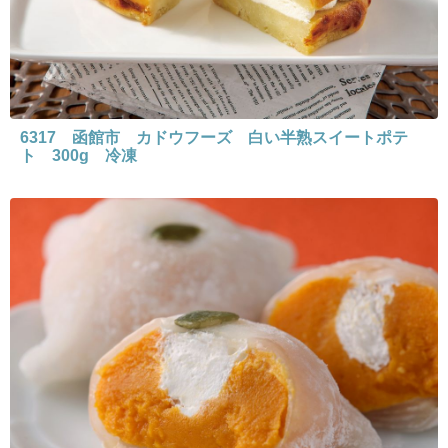
6317 函館市 カドウフーズ 白い半熟スイートポテ
ト 300g 冷凍