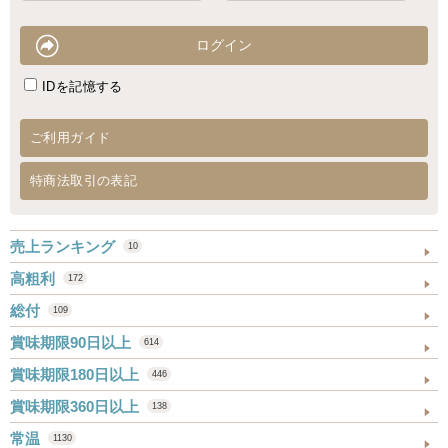
IDを記憶する
ご利用ガイド
特商法取引の表記
売上ランキング
10
高粗利
172
総付
109
賞味期限90日以上
614
賞味期限180日以上
446
賞味期限360日以上
138
常温
1130