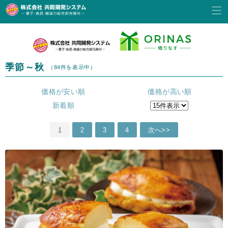
季節～秋
（84件を表示中）
価格が安い順
価格が高い順
新着順
1
2
3
4
次へ>>