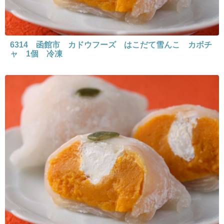
6314 函館市 カドウフーズ はこだて雪んこ カボチ
ャ 1個 冷凍