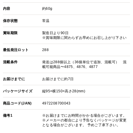
内容
約60g
保存状態
常温
賞味期限
製造日より90日
※賞味期限に関わらずお早めにお召し上がり下さい
最低発注ロット
288
混載条件
発送は288個以上（36個単位で追加、混載可） 混
載可能商品〜4875、4876、4877
お届けまでに
お届けまでに約7日
パッケージサイズ
縦95×横150×高さ28(mm)
商品コード(JAN)
4972208700043
備考1
※お届けまでにお時間がかかる場合がございます。
※メーカーの都合により予告なくパッケージが変更
となる場合がございます。 予めご了承下さい。