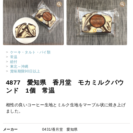
>
ケーキ・タルト・パイ類
>
常温
>
総付
>
東北～沖縄
>
賞味期限90日以上
4877 愛知県 香月堂 モカミルクパウ
ンド 1個 常温
相性の良いコーヒー生地とミルク生地をマーブル状に焼き上げ
ました。
メーカー
0431/香月堂 愛知県