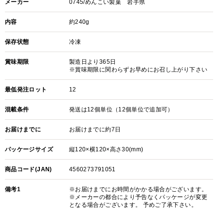
メーカー
0745/めんこい製菓 岩手県
内容
約240g
保存状態
冷凍
賞味期限
製造日より365日
※賞味期限に関わらずお早めにお召し上がり下さい
最低発注ロット
12
混載条件
発送は12個単位（12個単位で追加可）
お届けまでに
お届けまでに約7日
パッケージサイズ
縦120×横120×高さ30(mm)
商品コード(JAN)
4560273791051
備考1
※お届けまでにお時間がかかる場合がございます。
※メーカーの都合により予告なくパッケージが変更
となる場合がございます。 予めご了承下さい。