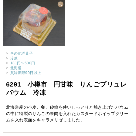
>
その他洋菓子
>
冷凍
>
181円〜500円
>
北海道
>
賞味期限90日以上
6291 小樽市 円甘味 りんごブリュレ
バウム 冷凍
北海道産の小麦、卵、砂糖を使いしっとりと焼き上げたバウム
の中に特製のりんごの果肉を入れたカスタードホイップクリー
ムを入れ表面をキャラメリゼしました。