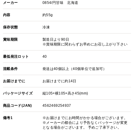
メーカー
0854/円甘味 北海道
内容
約55g
保存状態
冷凍
賞味期限
製造日より90日
※賞味期限に関わらずお早めにお召し上がり下さい
最低発注ロット
40
混載条件
発送は40個以上（40個単位で追加可）
お届けまでに
お届けまでに約14日
パッケージサイズ
縦105×横105×高さ45(mm)
商品コード(JAN)
4562469254937
備考1
※お届けまでにお時間がかかる場合がございます。
※メーカーの都合により予告なくパッケージが変更
となる場合がございます。 予めご了承下さい。