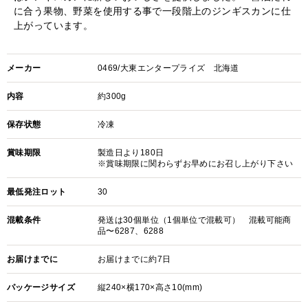
に合う果物、野菜を使用する事で一段階上のジンギスカンに仕
上がっています。
メーカー
0469/大東エンタープライズ 北海道
内容
約300g
保存状態
冷凍
賞味期限
製造日より180日
※賞味期限に関わらずお早めにお召し上がり下さい
最低発注ロット
30
混載条件
発送は30個単位（1個単位で混載可） 混載可能商
品〜6287、6288
お届けまでに
お届けまでに約7日
パッケージサイズ
縦240×横170×高さ10(mm)