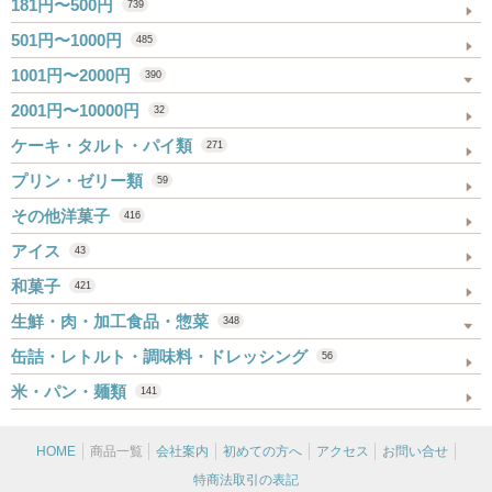
181円〜500円
739
501円〜1000円
485
1001円〜2000円
390
2001円〜10000円
32
ケーキ・タルト・パイ類
271
プリン・ゼリー類
59
その他洋菓子
416
アイス
43
和菓子
421
生鮮・肉・加工食品・惣菜
348
缶詰・レトルト・調味料・ドレッシング
56
米・パン・麺類
141
HOME
商品一覧
会社案内
初めての方へ
アクセス
お問い合せ
特商法取引の表記