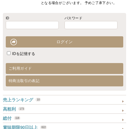
となる場合がございます。 予めご了承下さい。
ID
パスワード
IDを記憶する
ご利用ガイド
特商法取引の表記
売上ランキング
10
高粗利
173
総付
118
賞味期限90日以上
622