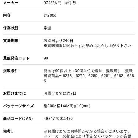
メーカー
0745/大門 岩手県
内容
約200g
保存状態
常温
賞味期限
製造日より240日
※賞味期限に関わらずお早めにお召し上がり下さい
最低発注ロット
90
混載条件
発送は90個以上（30個単位で追加、混載可） 混載
可能商品〜6278、6279、6280、6281、6282、628
3
お届けまでに
お届けまでに約7日
パッケージサイズ
縦200×横140×高さ10(mm)
商品コード(JAN)
4974770011480
備考1
※お届けまでにお時間がかかる場合がございます。
※メーカーの都合により予告なくパッケージが変更