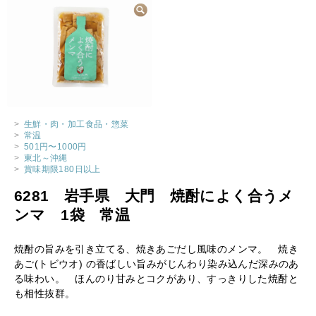
>
生鮮・肉・加工食品・惣菜
>
常温
>
501円〜1000円
>
東北～沖縄
>
賞味期限180日以上
6281 岩手県 大門 焼酎によく合うメ
ンマ 1袋 常温
焼酎の旨みを引き立てる、焼きあごだし風味のメンマ。 焼き
あご(トビウオ) の香ばしい旨みがじんわり染み込んだ深みのあ
る味わい。 ほんのり甘みとコクがあり、すっきりした焼酎と
も相性抜群。