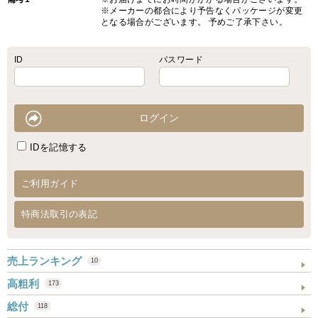
※メーカーの都合により予告なくパッケージが変更
となる場合がございます。 予めご了承下さい。
ID
パスワード
IDを記憶する
ご利用ガイド
特商法取引の表記
売上ランキング
10
高粗利
173
総付
118