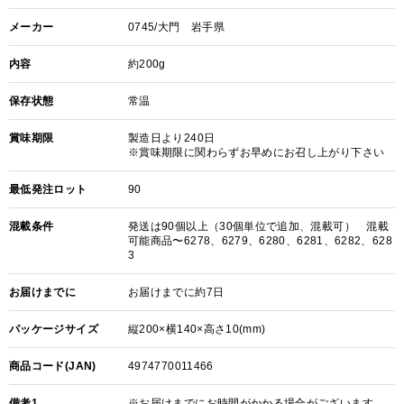
メーカー
0745/大門 岩手県
内容
約200g
保存状態
常温
賞味期限
製造日より240日
※賞味期限に関わらずお早めにお召し上がり下さい
最低発注ロット
90
混載条件
発送は90個以上（30個単位で追加、混載可） 混載
可能商品〜6278、6279、6280、6281、6282、628
3
お届けまでに
お届けまでに約7日
パッケージサイズ
縦200×横140×高さ10(mm)
商品コード(JAN)
4974770011466
備考1
※お届けまでにお時間がかかる場合がございます。