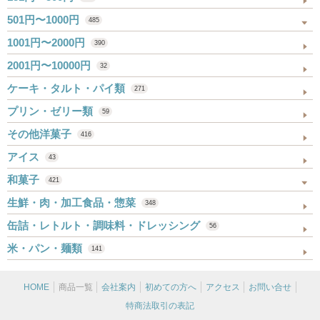
501円〜1000円
485
1001円〜2000円
390
2001円〜10000円
32
ケーキ・タルト・パイ類
271
プリン・ゼリー類
59
その他洋菓子
416
アイス
43
和菓子
421
生鮮・肉・加工食品・惣菜
348
缶詰・レトルト・調味料・ドレッシング
56
米・パン・麺類
141
HOME
商品一覧
会社案内
初めての方へ
アクセス
お問い合せ
特商法取引の表記