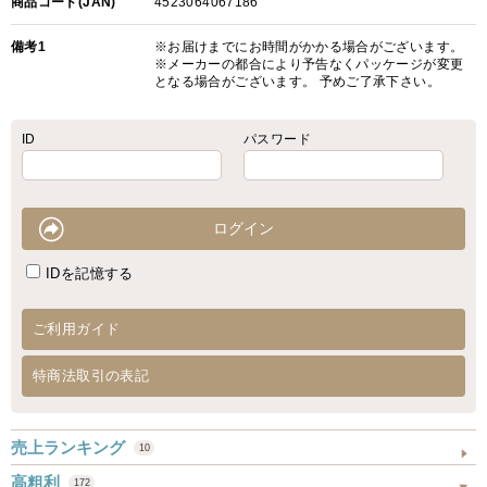
商品コード(JAN)
4523064067186
備考1
※お届けまでにお時間がかかる場合がございます。
※メーカーの都合により予告なくパッケージが変更
となる場合がございます。 予めご了承下さい。
ID
パスワード
IDを記憶する
ご利用ガイド
特商法取引の表記
売上ランキング
10
高粗利
172