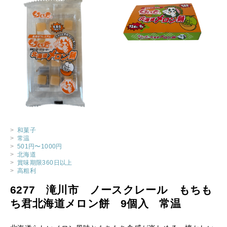
>
和菓子
>
常温
>
501円〜1000円
>
北海道
>
賞味期限360日以上
>
高粗利
6277 滝川市 ノースクレール もちも
ち君北海道メロン餅 9個入 常温