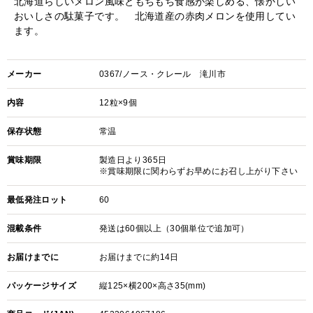
北海道らしいメロン風味ともちもち食感が楽しめる、懐かしい
おいしさの駄菓子です。 北海道産の赤肉メロンを使用してい
ます。
メーカー
0367/ノース・クレール 滝川市
内容
12粒×9個
保存状態
常温
賞味期限
製造日より365日
※賞味期限に関わらずお早めにお召し上がり下さい
最低発注ロット
60
混載条件
発送は60個以上（30個単位で追加可）
お届けまでに
お届けまでに約14日
パッケージサイズ
縦125×横200×高さ35(mm)