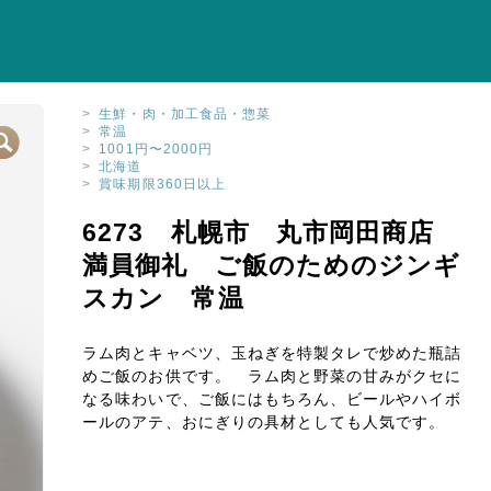
>
生鮮・肉・加工食品・惣菜
>
常温
>
1001円〜2000円
>
北海道
>
賞味期限360日以上
6273 札幌市 丸市岡田商店
満員御礼 ご飯のためのジンギ
スカン 常温
ラム肉とキャベツ、玉ねぎを特製タレで炒めた瓶詰
めご飯のお供です。 ラム肉と野菜の甘みがクセに
なる味わいで、ご飯にはもちろん、ビールやハイボ
ールのアテ、おにぎりの具材としても人気です。