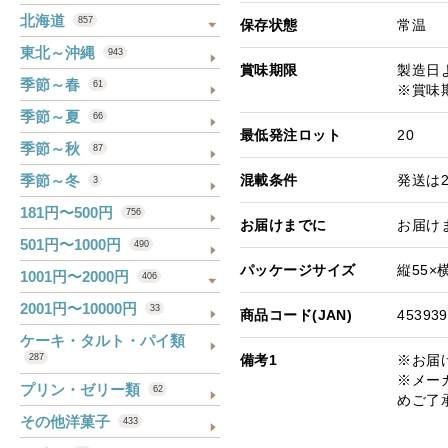
北海道
857
保存状態
常温
東北～沖縄
943
賞味期限
製造日よ
季節～春
61
※賞味
季節～夏
66
最低発注ロット
20
季節～秋
87
季節～冬
混載条件
発送は
3
181円〜500円
756
お届けまでに
お届け
501円〜1000円
490
パッケージサイズ
縦55×横
1001円〜2000円
406
2001円〜10000円
33
商品コード(JAN)
453939
ケーキ・タルト・パイ類
備考1
※お届
287
※メー
プリン・ゼリー類
62
めご了
その他洋菓子
433