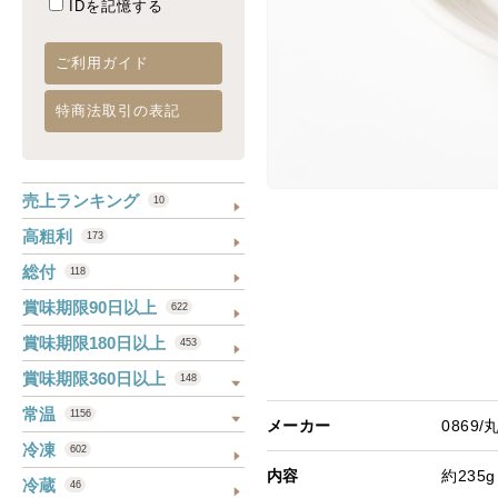
IDを記憶する
ご利用ガイド
特商法取引の表記
売上ランキング
10
高粗利
173
総付
118
賞味期限90日以上
622
賞味期限180日以上
453
賞味期限360日以上
148
常温
1156
メーカー
0869
冷凍
602
内容
約235g
冷蔵
46