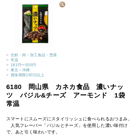
>
生鮮・肉・加工食品・惣菜
>
常温
>
181円〜500円
>
東北～沖縄
>
賞味期限180日以上
6180 岡山県 カネカ食品 濃いナッ
ツ バジル&チーズ アーモンド 1袋
常温
スマートにスムーズにスタイリッシュに食べられるおつまみ。
人気フレーバー「バジルとチーズ」を使用した濃い味付け
で、あと引く味わいです。