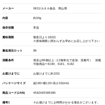
メーカー
0831/カネカ食品 岡山県
内容
約30g
保存状態
常温
賞味期限
製造日より180日
※賞味期限に関わらずお早めにお召し上がり下さい
最低発注ロット
96
混載条件
発送は96個以上（12個単位で追加、混載可） 混載
可能商品〜6180、6181、6182
お届けまでに
お届けまでに約10日
パッケージサイズ
縦180×横120×高さ20(mm)
商品コード(JAN)
4582465589390
備考1
※お届けまでにお時間がかかる場合がございます。