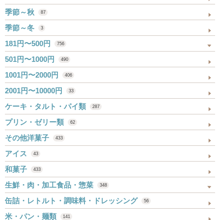
季節～秋
87
季節～冬
3
181円〜500円
756
501円〜1000円
490
1001円〜2000円
406
2001円〜10000円
33
ケーキ・タルト・パイ類
287
プリン・ゼリー類
62
その他洋菓子
433
アイス
43
和菓子
433
生鮮・肉・加工食品・惣菜
348
缶詰・レトルト・調味料・ドレッシング
56
米・パン・麺類
141