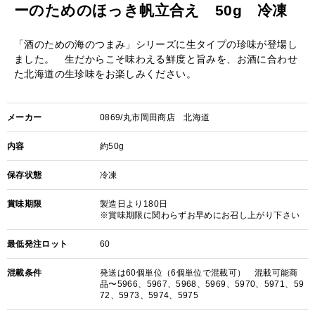
ーのためのほっき帆立合え 50g 冷凍
「酒のための海のつまみ」シリーズに生タイプの珍味が登場し
ました。 生だからこそ味わえる鮮度と旨みを、お酒に合わせ
た北海道の生珍味をお楽しみください。
メーカー
0869/丸市岡田商店 北海道
内容
約50g
保存状態
冷凍
賞味期限
製造日より180日
※賞味期限に関わらずお早めにお召し上がり下さい
最低発注ロット
60
混載条件
発送は60個単位（6個単位で混載可） 混載可能商
品〜5966、5967、5968、5969、5970、5971、59
72、5973、5974、5975