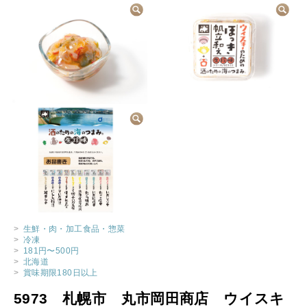
>
生鮮・肉・加工食品・惣菜
>
冷凍
>
181円〜500円
>
北海道
>
賞味期限180日以上
5973 札幌市 丸市岡田商店 ウイスキ