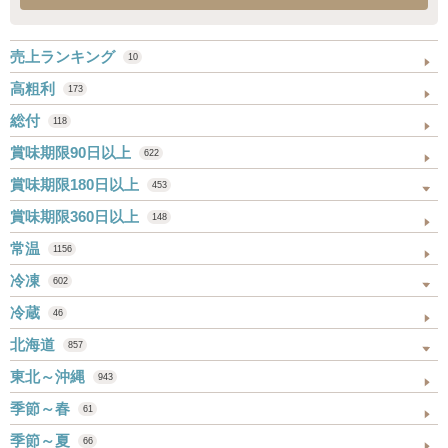
売上ランキング
10
高粗利
173
総付
118
賞味期限90日以上
622
賞味期限180日以上
453
賞味期限360日以上
148
常温
1156
冷凍
602
冷蔵
46
北海道
857
東北～沖縄
943
季節～春
61
季節～夏
66