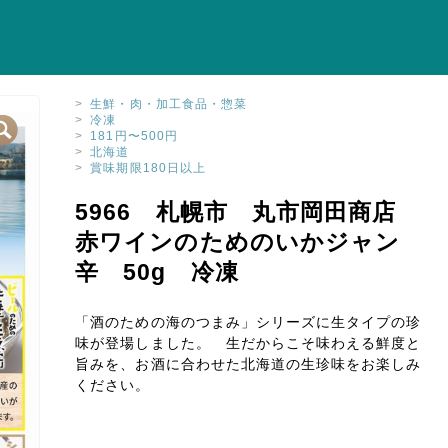
>
生鮮・肉・加工食品・惣菜
>
冷凍
>
181円〜500円
>
北海道
>
賞味期限180日以上
5966 札幌市 丸市岡田商店
赤ワインのためのいかジャン
辛 50g 冷凍
「酒のための海のつまみ」シリーズに生タイプの珍
味が登場しました。 生だからこそ味わえる鮮度と
旨みを、お酒に合わせた北海道の生珍味をお楽しみ
ください。