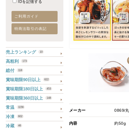
IDを記憶する
ご利用ガイド
特商法取引の表記
売上ランキング
10
高粗利
173
総付
118
賞味期限90日以上
622
賞味期限180日以上
453
賞味期限360日以上
148
常温
1156
メーカー
0869
冷凍
602
内容
約50g
冷蔵
46