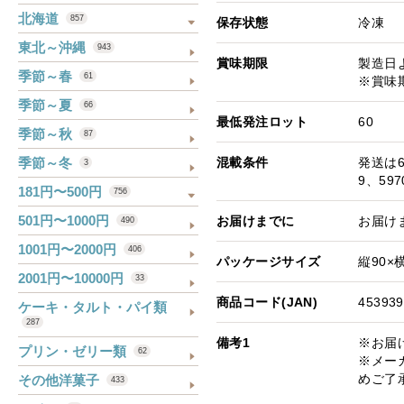
北海道
857
保存状態
冷凍
東北～沖縄
943
賞味期限
製造日よ
季節～春
61
※賞味
季節～夏
66
最低発注ロット
60
季節～秋
87
季節～冬
混載条件
発送は6
3
9、597
181円〜500円
756
501円〜1000円
お届けまでに
お届け
490
1001円〜2000円
406
パッケージサイズ
縦90×横
2001円〜10000円
33
商品コード(JAN)
453939
ケーキ・タルト・パイ類
287
備考1
※お届
プリン・ゼリー類
62
※メー
めご了
その他洋菓子
433