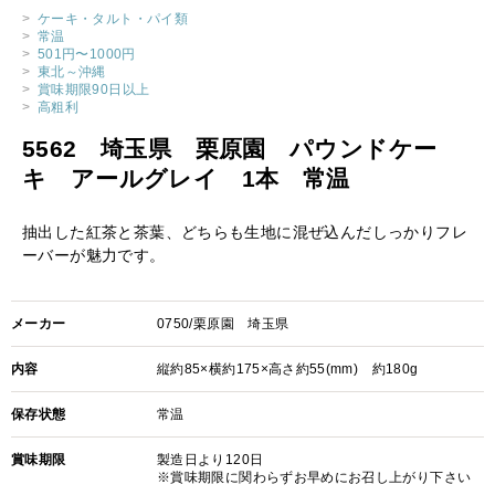
>
ケーキ・タルト・パイ類
>
常温
>
501円〜1000円
>
東北～沖縄
>
賞味期限90日以上
>
高粗利
5562 埼玉県 栗原園 パウンドケー
キ アールグレイ 1本 常温
抽出した紅茶と茶葉、どちらも生地に混ぜ込んだしっかりフレ
ーバーが魅力です。
メーカー
0750/栗原園 埼玉県
内容
縦約85×横約175×高さ約55(mm) 約180g
保存状態
常温
賞味期限
製造日より120日
※賞味期限に関わらずお早めにお召し上がり下さい