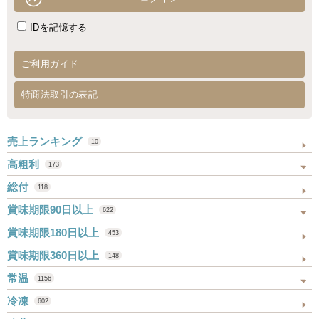
IDを記憶する
ご利用ガイド
特商法取引の表記
売上ランキング
10
高粗利
173
総付
118
賞味期限90日以上
622
賞味期限180日以上
453
賞味期限360日以上
148
常温
1156
冷凍
602