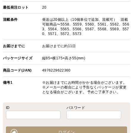
最低発注ロット
20
混載条件
発送は20個以上（10個単位で追加、混載可） 混載
可能商品〜5558、5559、5560、5561、5562、556
3、5564、5565、5566、5567、5568、5569、557
0、5571、5572、5573
お届けまでに
お届けまでに約11日
パッケージサイズ
縦85×横175×高さ55(mm)
商品コード(JAN)
4976229622360
備考1
※お届けまでにお時間がかかる場合がございます。
※メーカーの都合により予告なくパッケージが変更
となる場合がございます。 予めご了承下さい。
ID
パスワード