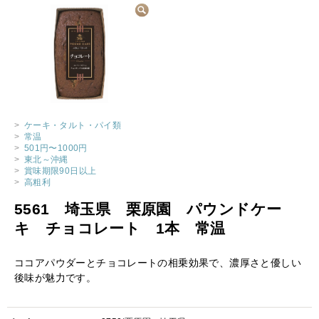
>
ケーキ・タルト・パイ類
>
常温
>
501円〜1000円
>
東北～沖縄
>
賞味期限90日以上
>
高粗利
5561 埼玉県 栗原園 パウンドケー
キ チョコレート 1本 常温
ココアパウダーとチョコレートの相乗効果で、濃厚さと優しい
後味が魅力です。