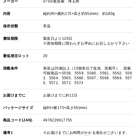
メーカー
0750/栗原園 埼玉県
内容
縦約85×横約175×高さ約55(mm) 約180g
保存状態
常温
賞味期限
製造日より120日
※賞味期限に関わらずお早めにお召し上がり下さい
最低発注ロット
20
混載条件
発送は20個以上（10個単位で追加、混載可） 混載
可能商品〜5558、5559、5560、5561、5562、556
3、5564、5565、5566、5567、5568、5569、557
0、5571、5572、5573
お届けまでに
お届けまでに約11日
パッケージサイズ
縦85×横175×高さ55(mm)
商品コード(JAN)
4976229617755
備考1
※お届けまでにお時間がかかる場合がございます。