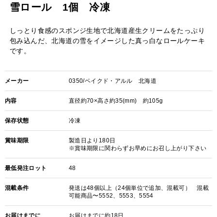
雪ロール 1個 冷凍
しっとり食感のスポンジ生地で北海道産生クリームをたっぷり
包み込んだ、北海道の雪をイメージした真っ白なロールケーキ
です。
メーカー
0350/ベイクド・アルル 北海道
内容
直径約70×高さ約35(mm) 約105g
保存状態
冷凍
賞味期限
製造日より180日
※賞味期限に関わらずお早めにお召し上がり下さい
最低発注ロット
48
混載条件
発送は48個以上（24個単位で追加、混載可） 混載
可能商品〜5552、5553、5554
お届けまでに
お届けまでに約18日