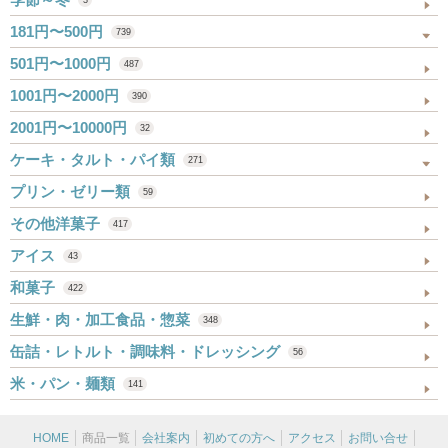
181円〜500円
739
501円〜1000円
487
1001円〜2000円
390
2001円〜10000円
32
ケーキ・タルト・パイ類
271
プリン・ゼリー類
59
その他洋菓子
417
アイス
43
和菓子
422
生鮮・肉・加工食品・惣菜
348
缶詰・レトルト・調味料・ドレッシング
56
米・パン・麺類
141
HOME
商品一覧
会社案内
初めての方へ
アクセス
お問い合せ