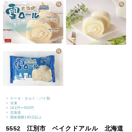
>
ケーキ・タルト・パイ類
>
冷凍
>
181円〜500円
>
北海道
>
賞味期限180日以上
5552 江別市 ベイクドアルル 北海道