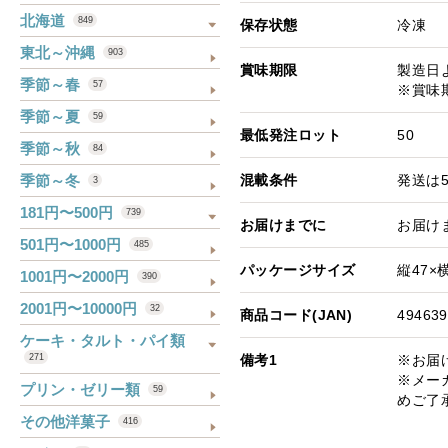
北海道
849
保存状態
冷凍
東北～沖縄
903
賞味期限
製造日よ
季節～春
57
※賞味
季節～夏
59
最低発注ロット
50
季節～秋
84
季節～冬
混載条件
発送は5
3
181円〜500円
739
お届けまでに
お届け
501円〜1000円
485
パッケージサイズ
縦47×横
1001円〜2000円
390
2001円〜10000円
32
商品コード(JAN)
494639
ケーキ・タルト・パイ類
備考1
※お届
271
※メー
プリン・ゼリー類
59
めご了
その他洋菓子
416