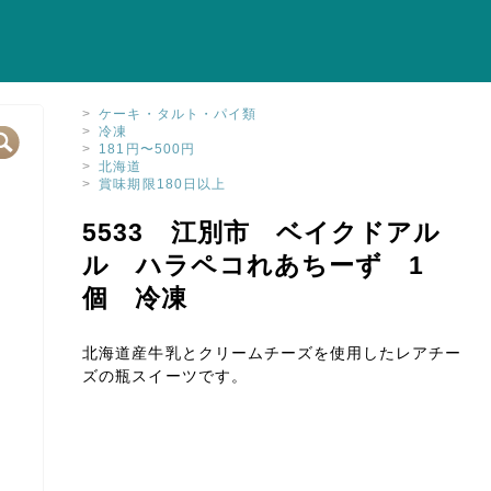
>
ケーキ・タルト・パイ類
>
冷凍
>
181円〜500円
>
北海道
>
賞味期限180日以上
5533 江別市 ベイクドアル
ル ハラペコれあちーず 1
個 冷凍
北海道産牛乳とクリームチーズを使用したレアチー
ズの瓶スイーツです。