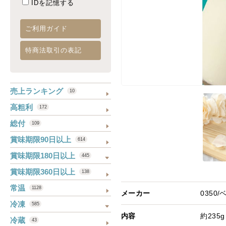
IDを記憶する
ご利用ガイド
特商法取引の表記
売上ランキング
10
高粗利
172
総付
109
賞味期限90日以上
614
賞味期限180日以上
445
賞味期限360日以上
138
常温
1128
メーカー
0350
冷凍
585
内容
約235g
冷蔵
43