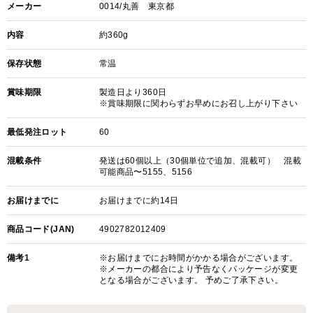
メーカー
0014/丸善 東京都
内容
約360g
保存状態
常温
賞味期限
製造日より360日
※賞味期限に関わらずお早めにお召し上がり下さい
最低発注ロット
60
混載条件
発送は60個以上（30個単位で追加、混載可） 混載
可能商品〜5155、5156
お届けまでに
お届けまでに約14日
商品コード(JAN)
4902782012409
備考1
※お届けまでにお時間がかかる場合がございます。
※メーカーの都合により予告なくパッケージが変更
となる場合がございます。 予めご了承下さい。