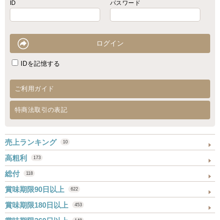
ID
パスワード
IDを記憶する
ご利用ガイド
特商法取引の表記
売上ランキング
10
高粗利
173
総付
118
賞味期限90日以上
622
賞味期限180日以上
453