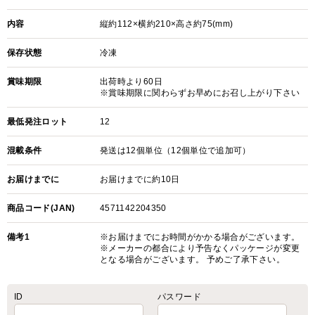
内容
縦約112×横約210×高さ約75(mm)
保存状態
冷凍
賞味期限
出荷時より60日
※賞味期限に関わらずお早めにお召し上がり下さい
最低発注ロット
12
混載条件
発送は12個単位（12個単位で追加可）
お届けまでに
お届けまでに約10日
商品コード(JAN)
4571142204350
備考1
※お届けまでにお時間がかかる場合がございます。
※メーカーの都合により予告なくパッケージが変更
となる場合がございます。 予めご了承下さい。
ID
パスワード