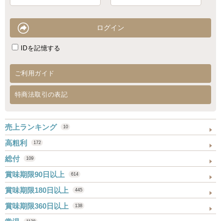
IDを記憶する
ご利用ガイド
特商法取引の表記
売上ランキング
10
高粗利
172
総付
109
賞味期限90日以上
614
賞味期限180日以上
445
賞味期限360日以上
138