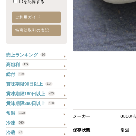
IDを記憶する
ご利用ガイド
特商法取引の表記
売上ランキング
10
高粗利
172
総付
109
賞味期限90日以上
614
賞味期限180日以上
445
賞味期限360日以上
138
常温
1128
メーカー
0810
冷凍
585
保存状態
常温
冷蔵
43