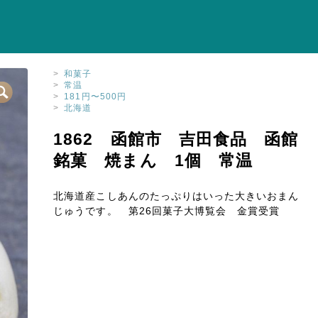
>
和菓子
>
常温
>
181円〜500円
>
北海道
1862 函館市 吉田食品 函館
銘菓 焼まん 1個 常温
北海道産こしあんのたっぷりはいった大きいおまん
じゅうです。 第26回菓子大博覧会 金賞受賞