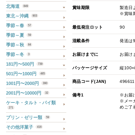
北海道
849
賞味期限
製造日
※賞味
東北～沖縄
903
季節～春
57
最低発注ロット
90
季節～夏
59
混載条件
発送は
季節～秋
84
季節～冬
お届けまでに
お届け
3
181円〜500円
739
パッケージサイズ
縦100×
501円〜1000円
485
商品コード(JAN)
496611
1001円〜2000円
390
2001円〜10000円
32
備考1
※お届
※メー
ケーキ・タルト・パイ類
めご了
271
プリン・ゼリー類
59
その他洋菓子
416