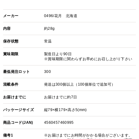
メーカー
0496/花月 北海道
内容
約28g
保存状態
常温
賞味期限
製造日より90日
※賞味期限に関わらずお早めにお召し上がり下さい
最低発注ロット
300
混載条件
発送は300個以上（100個単位で追加可）
お届けまでに
お届けまでに約7日
パッケージサイズ
縦79×横179×高さ5(mm)
商品コード(JAN)
4560457460995
備考1
※お届けまでにお時間がかかる場合がございます。