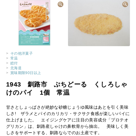
>
その他洋菓子
>
常温
>
総付
>
北海道
>
賞味期限90日以上
1943 釧路市 ぷちどーる くしろしゃ
けのパイ 1個 常温
甘さとしょっぱさが絶妙な砂糖じょうゆ風味はあとを引く美味
しさ! ザラメとパイのカリカリ・サクサク食感が楽しいパイに
仕上げました。 エイジングケアに注目の美容成分「プロテオ
グリカン」は、釧路産しゃけの鼻軟骨から抽出。 美味しく美
しさをサポートする、釧路ならでのお土産です。